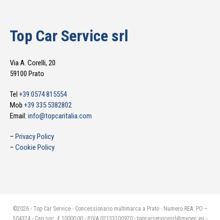
Top Car Service srl
Via A. Corelli, 20
59100 Prato
Tel
+39 0574 815554
Mob
+39 335 5382802
Email:
info@topcaritalia.com
–
Privacy Policy
–
Cookie Policy
©2026 - Top Car Service - Concessionario multimarca a Prato - Numero REA: PO –
504324 - Cap.soc. € 10000,00 - P.IVA 02133100970 - topcarservicesrl@mypec.eu -