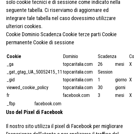
solo cookie tecnici e di sessione come indicato nella
seguente tabella. Ci riserviamo di aggiornare ed
integrare tale tabella nel caso dovessimo utilizzare
ulteriori cookies.
Cookie Dominio Scadenza Cookie terze parti Cookie
permanente Cookie di sessione
Cookie
Dominio
Scadenza
Co
_ga
topcaritalia.com
26
mesi
X
_gat_gtag_UA_50052415_11
topcaritalia.com
Session
_gid
topcaritalia.com
1
giorno
X
viewed_cookie_policy
topcaritalia.com
30
giorni
fr
facebook.com
3
mesi
X
_fbp
facebook.com
Uso del Pixel di Facebook
Il nostro sito utilizza il pixel di Facebook per migliorare