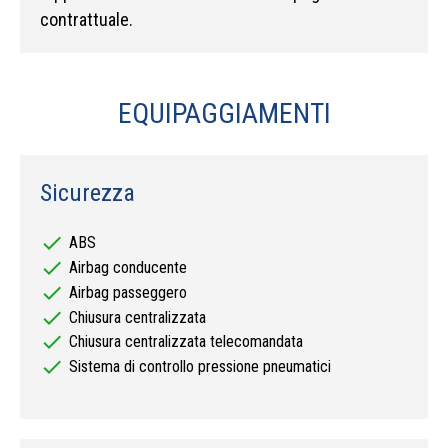
contrattuale.
EQUIPAGGIAMENTI
Sicurezza
check
ABS
check
Airbag conducente
check
Airbag passeggero
check
Chiusura centralizzata
check
Chiusura centralizzata telecomandata
check
Sistema di controllo pressione pneumatici