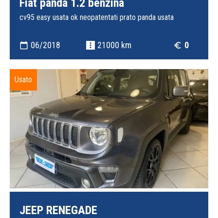
Fiat panda 1.2 benzina
cv95 easy usata ok neopatentati prato panda usata
06/2018
21000 km
0
calendar_today
more_vert
euro_symbol
Usato
JEEP RENEGADE