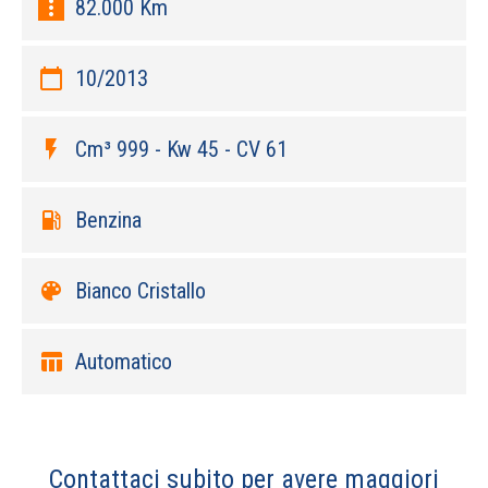
more_vert
82.000 Km
calendar_today
10/2013
flash_on
Cm³ 999 - Kw 45 - CV 61
local_gas_station
Benzina
color_lens
Bianco Cristallo
table_chart
Automatico
Contattaci subito per avere maggiori