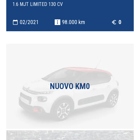
1.6 MJT LIMITED 130 CV
02/2021
98.000 km
0
calendar_today
more_vert
euro_symbol
NUOVO KM0
I modelli più recenti ad un prezzo incredibile.