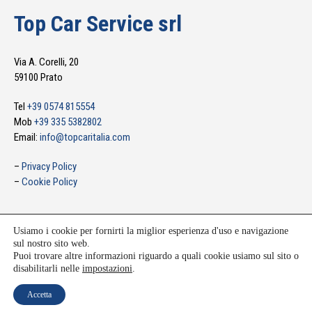
Top Car Service srl
Via A. Corelli, 20
59100 Prato
Tel
+39 0574 815554
Mob
+39 335 5382802
Email:
info@topcaritalia.com
–
Privacy Policy
–
Cookie Policy
Usiamo i cookie per fornirti la miglior esperienza d'uso e navigazione
sul nostro sito web.
Puoi trovare altre informazioni riguardo a quali cookie usiamo sul sito o
disabilitarli nelle
impostazioni
.
©2026 - Top Car Service - Concessionario multimarca a Prato - Numero REA: PO –
504324 - Cap.soc. € 10000,00 - P.IVA 02133100970 - topcarservicesrl@mypec.eu -
Accetta
info@topcaritalia.com