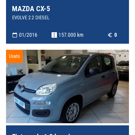
MAZDA CX-5
EVOLVE 2.2 DIESEL
01/2016
157.000 km
0
calendar_today
more_vert
euro_symbol
Usato