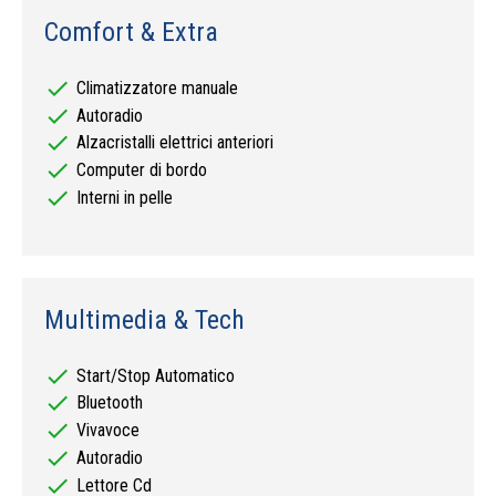
Comfort & Extra
check
Climatizzatore manuale
check
Autoradio
check
Alzacristalli elettrici anteriori
check
Computer di bordo
check
Interni in pelle
Multimedia & Tech
check
Start/Stop Automatico
check
Bluetooth
check
Vivavoce
check
Autoradio
check
Lettore Cd