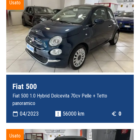
Usato
Fiat 500
Fiat 500 1.0 Hybrid Dolcevita 70cv Pelle + Tetto
panoramico
04/2023
56000 km
0
calendar_today
more_vert
euro_symbol
Usato