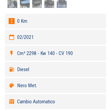
more_vert
0 Km
calendar_today
02/2021
flash_on
Cm³ 2298 - Kw 140 - CV 190
local_gas_station
Diesel
color_lens
Nero Met.
table_chart
Cambio Automatico