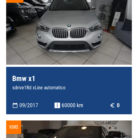
Bmw x1
sdrive18d xLine automatico
09/2017
60000 km
0
calendar_today
more_vert
euro_symbol
KM0