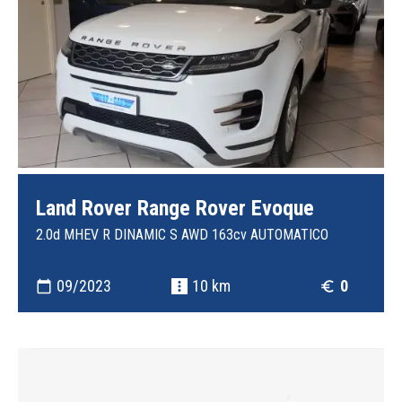
Land Rover Range Rover Evoque
2.0d MHEV R DINAMIC S AWD 163cv AUTOMATICO
09/2023
10 km
0
calendar_today
more_vert
euro_symbol